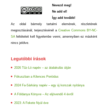
Nevezd meg!
Ne add el!
Így add tovább!
Az oldal bármely tartalmi elemének, részletének
megosztásánál, terjesztésénél a
Creative Commons BY-NC-
SA
feltételeit kell figyelembe venni, amennyiben ez másként
nincs jelölve.
Legutóbbi írások
2026 Tűz-Ló napév – az átalakulás útján
Fókuszban a Kilences Periódus
2024 Fa-Sárkány napév – egy új korszak nyitánya
A Földanya Könyve – Az eljövendő 4 évről
2023: A Fekete Nyúl éve