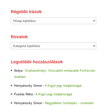
Régebbi írások
Régebbi
írások
Rovatok
Rovatok
Legutóbbi hozzászólások
Ibolya
-
Esettanulmány: Visszatérő mintázatok Fa-Kecske
években
Hornyánszky Simon
-
A Kígyó jegy tulajdonságai
Puskás Réka
-
A Kígyó jegy tulajdonságai
Hornyánszky Simon
-
Négypilléres Sorsfejtés – ismertető