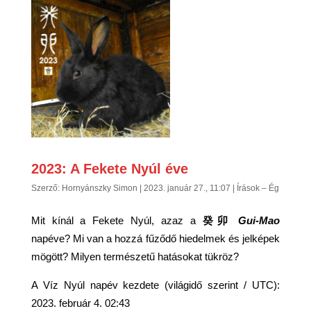
2023: A Fekete Nyúl éve
Szerző:
Hornyánszky Simon
|
2023. január 27., 11:07
|
Írások – Ég
Mit kínál a Fekete Nyúl, azaz a
癸卯
Gui-Mao
napéve? Mi van a hozzá fűződő hiedelmek és jelképek
mögött? Milyen természetű hatásokat tükröz?
A Víz Nyúl napév kezdete (világidő szerint / UTC):
2023. február 4. 02:43