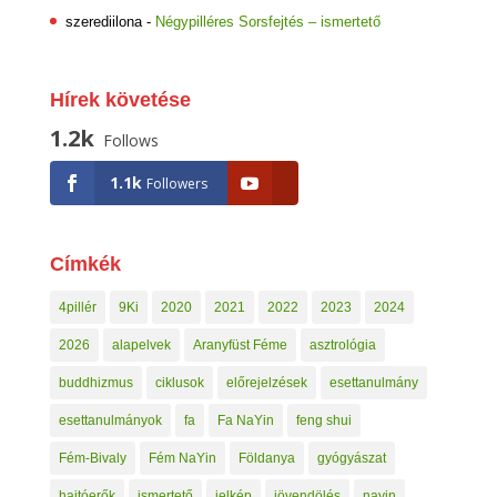
szerediilona
-
Négypilléres Sorsfejtés – ismertető
Hírek követése
1.2k
Follows
1.1k
Followers
Címkék
4pillér
9Ki
2020
2021
2022
2023
2024
2026
alapelvek
Aranyfüst Féme
asztrológia
buddhizmus
ciklusok
előrejelzések
esettanulmány
esettanulmányok
fa
Fa NaYin
feng shui
Fém-Bivaly
Fém NaYin
Földanya
gyógyászat
hajtóerők
ismertető
jelkép
jövendölés
nayin