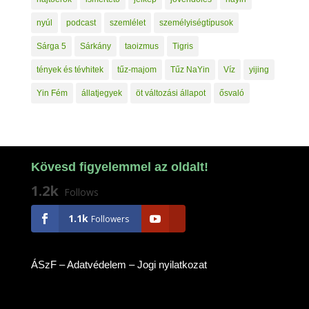
nyúl
podcast
szemlélet
személyiségtípusok
Sárga 5
Sárkány
taoizmus
Tigris
tények és tévhitek
tűz-majom
Tűz NaYin
Víz
yijing
Yin Fém
állatjegyek
öt változási állapot
ősvaló
Kövesd figyelemmel az oldalt!
1.2k
Follows
1.1k
Followers
ÁSzF
–
Adatvédelem
–
Jogi nyilatkozat