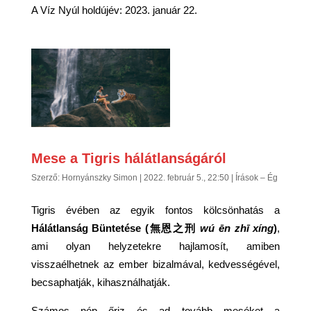
A Víz Nyúl holdújév: 2023. január 22.
Mese a Tigris hálátlanságáról
Szerző:
Hornyánszky Simon
|
2022. február 5., 22:50
|
Írások – Ég
Tigris évében az egyik fontos kölcsönhatás a
Hálátlanság Büntetése (無恩之刑
wú ēn zhī xíng
)
,
ami olyan helyzetekre hajlamosít, amiben
visszaélhetnek az ember bizalmával, kedvességével,
becsaphatják, kihasználhatják.
Számos nép őriz és ad tovább meséket a