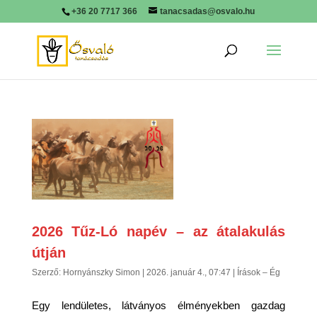
+36 20 7717 366
tanacsadas@osvalo.hu
2026 Tűz-Ló napév – az átalakulás
útján
Szerző:
Hornyánszky Simon
|
2026. január 4., 07:47
|
Írások – Ég
Egy lendületes, látványos élményekben gazdag