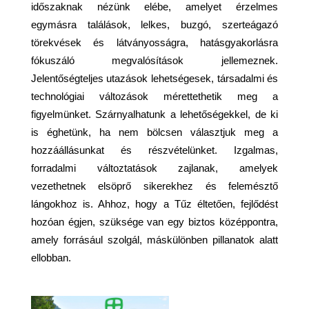
időszaknak nézünk elébe, amelyet érzelmes
egymásra találások, lelkes, buzgó, szerteágazó
törekvések és látványosságra, hatásgyakorlásra
fókuszáló megvalósítások jellemeznek.
Jelentőségteljes utazások lehetségesek, társadalmi és
technológiai változások mérettethetik meg a
figyelmünket. Szárnyalhatunk a lehetőségekkel, de ki
is éghetünk, ha nem bölcsen választjuk meg a
hozzáállásunkat és részvételünket. Izgalmas,
forradalmi változtatások zajlanak, amelyek
vezethetnek elsöprő sikerekhez és felemésztő
lángokhoz is. Ahhoz, hogy a Tűz éltetően, fejlődést
hozóan égjen, szüksége van egy biztos középpontra,
amely forrásául szolgál, máskülönben pillanatok alatt
ellobban.